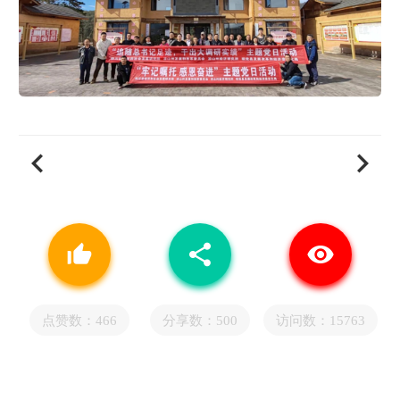
chevron_left
chevron_right
thumb_up_alt
share
visibility
点赞数：
466
分享数：500
访问数：15763